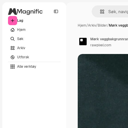
Lag
Hjem
/
Arkiv
/
Bilder
/
Mørk vegg
Hjem
Søk
Mørk veggbakgrunnr
rawpixel.com
Arkiv
Utforsk
Alle verktøy