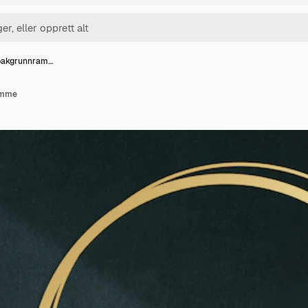
bakgrunnram…
amme