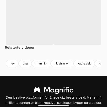
Relaterte videoer
Premium
Premium
Generert av AI
Premium
Premium
Generert av
gøy
ung
mannlig
illustrasjon
kaukasisk
karak
Den kreative plattformen for å lede ditt beste arbeid. Mer enn 1
million abonnenter blant kreative, selskaper, byråer og studioer.