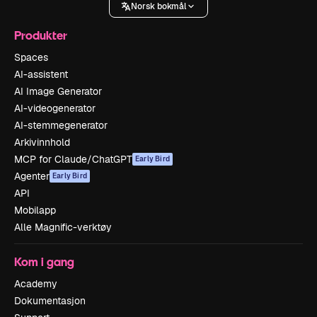
Norsk bokmål
Produkter
Spaces
AI-assistent
AI Image Generator
AI-videogenerator
AI-stemmegenerator
Arkivinnhold
MCP for Claude/ChatGPT
Early Bird
Agenter
Early Bird
API
Mobilapp
Alle Magnific-verktøy
Kom i gang
Academy
Dokumentasjon