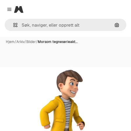
Magnific
Close menu
Søk ett
Hjem
/
Arkiv
/
Bilder
/
Morsom tegneserieakt…