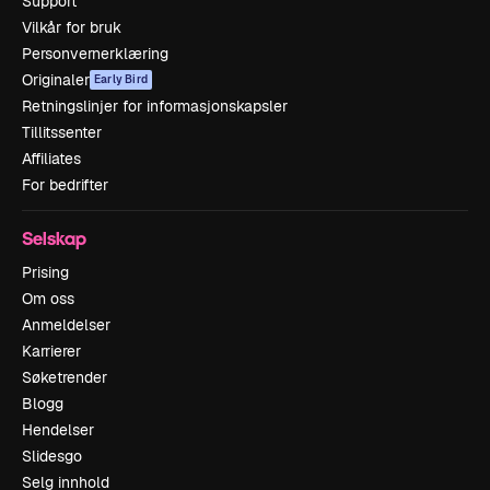
Support
Vilkår for bruk
Personvernerklæring
Originaler
Early Bird
Retningslinjer for informasjonskapsler
Tillitssenter
Affiliates
For bedrifter
Selskap
Prising
Om oss
Anmeldelser
Karrierer
Søketrender
Blogg
Hendelser
Slidesgo
Selg innhold