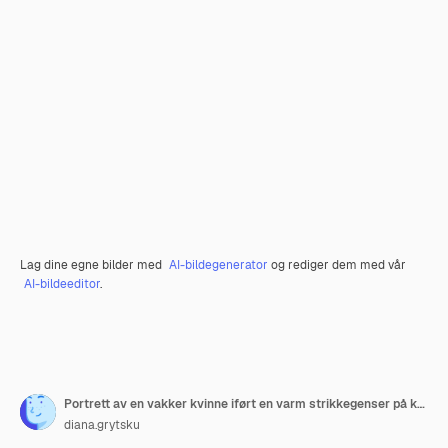
Lag dine egne bilder med
AI-bildegenerator
og rediger dem med vår
AI-bildeeditor
.
Portrett av en vakker kvinne iført en varm strikkegenser på kroppen på en grå bakgrunn isolert
diana.grytsku