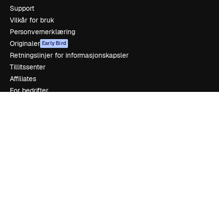
Support
Vilkår for bruk
Personvernerklæring
Originaler
Early Bird
Retningslinjer for informasjonskapsler
Tillitssenter
Affiliates
For bedrifter
Selskap
Prising
Om oss
Anmeldelser
Karrierer
Søketrender
Blogg
Hendelser
Slidesgo