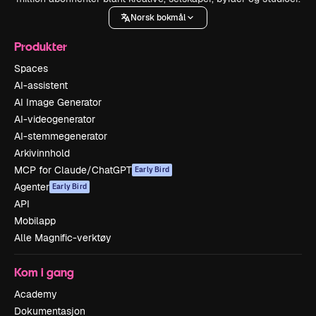
Norsk bokmål
Produkter
Spaces
AI-assistent
AI Image Generator
AI-videogenerator
AI-stemmegenerator
Arkivinnhold
MCP for Claude/ChatGPT
Early Bird
Agenter
Early Bird
API
Mobilapp
Alle Magnific-verktøy
Kom i gang
Academy
Dokumentasjon