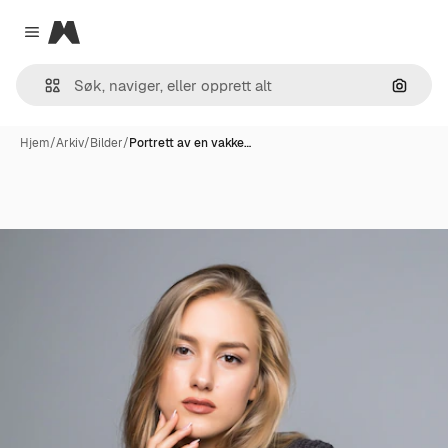
Magnific
Close menu
Søk ett
Hjem
/
Arkiv
/
Bilder
/
Portrett av en vakke…