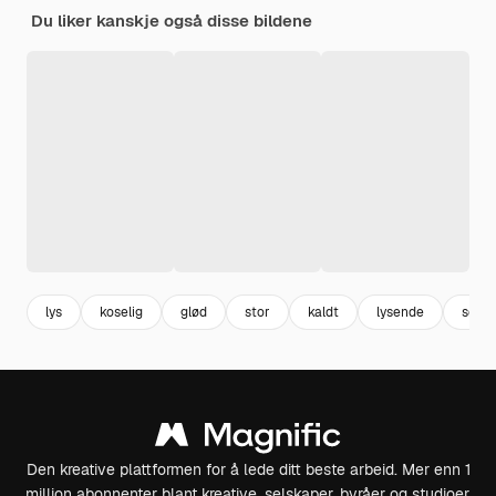
Du liker kanskje også disse bildene
lys
koselig
glød
stor
kaldt
lysende
søde
Den kreative plattformen for å lede ditt beste arbeid. Mer enn 1
million abonnenter blant kreative, selskaper, byråer og studioer.