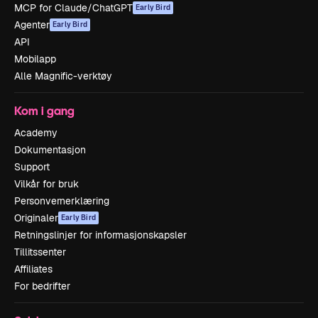
MCP for Claude/ChatGPT
Early Bird
Agenter
Early Bird
API
Mobilapp
Alle Magnific-verktøy
Kom i gang
Academy
Dokumentasjon
Support
Vilkår for bruk
Personvernerklæring
Originaler
Early Bird
Retningslinjer for informasjonskapsler
Tillitssenter
Affiliates
For bedrifter