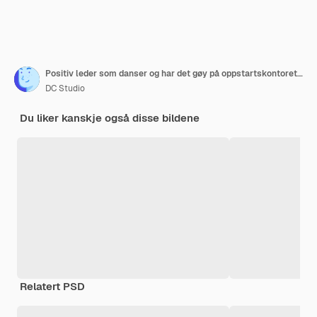
Positiv leder som danser og har det gøy på oppstartskontoret, og nyter å lytte til musikk i arbeidspauser. Forretningskvinne som bruker hodetelefoner mens hun jobber overtid med rapport om finansiell vekst
DC Studio
Du liker kanskje også disse bildene
Relatert PSD