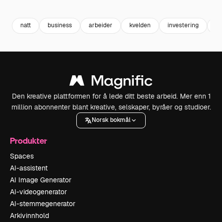
Premium
Premium
Premium
Premium
natt
business
arbeider
kvelden
investering
ko
Den kreative plattformen for å lede ditt beste arbeid. Mer enn 1
million abonnenter blant kreative, selskaper, byråer og studioer.
Norsk bokmål
Produkter
Spaces
AI-assistent
AI Image Generator
AI-videogenerator
AI-stemmegenerator
Arkivinnhold