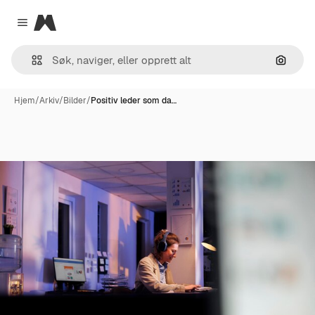
Magnific
Close menu
Søk ett
Hjem
/
Arkiv
/
Bilder
/
Positiv leder som da…