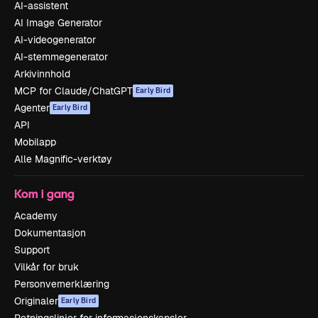
AI-assistent
AI Image Generator
AI-videogenerator
AI-stemmegenerator
Arkivinnhold
MCP for Claude/ChatGPT
Early Bird
Agenter
Early Bird
API
Mobilapp
Alle Magnific-verktøy
Kom i gang
Academy
Dokumentasjon
Support
Vilkår for bruk
Personvernerklæring
Originaler
Early Bird
Retningslinjer for informasjonskapsler