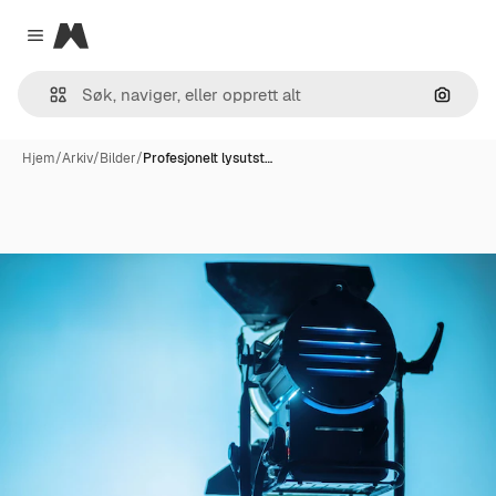
Magnific
Close menu
Søk ett
Hjem
/
Arkiv
/
Bilder
/
Profesjonelt lysutst…