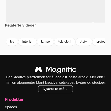
Relaterte videoer
Premium
Premium
Premium
Premium
lys
interiør
lampe
teknologi
utstyr
profesjone
Den kreative plattformen for å lede ditt beste arbeid. Mer enn 1
million abonnenter blant kreative, selskaper, byråer og studioer.
Norsk bokmål
Produkter
Spaces