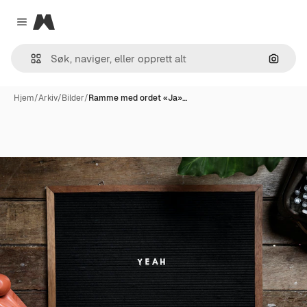
Magnific
Close menu
Søk ett
Hjem
/
Arkiv
/
Bilder
/
Ramme med ordet «Ja»…