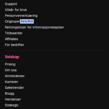
Support
Vilkår for bruk
Personvernerklæring
Originaler
Early Bird
Retningslinjer for informasjonskapsler
Tillitssenter
Affiliates
For bedrifter
Selskap
Prising
Om oss
Anmeldelser
Karrierer
Søketrender
Blogg
Hendelser
Slidesgo