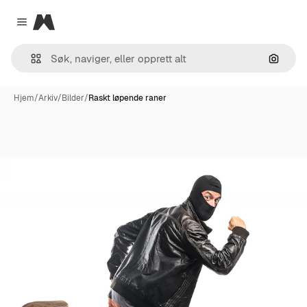
Magnific
Close menu
Søk ett
Hjem
/
Arkiv
/
Bilder
/
Raskt løpende raner