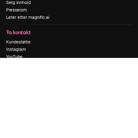
Selg innhold
Presserom
Leter etter magnific.ai
Ta kontakt
Kundestøtte
Instagram
YouTube
LinkedIn
TikTok
Discord
X
Reddit
Copyright © 2010-
2026
Freepik Company S.L.U.
Alle rettigheter
forbeholdt
.