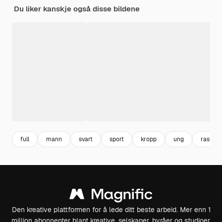
Du liker kanskje også disse bildene
full
mann
svart
sport
kropp
ung
rask
Den kreative plattformen for å lede ditt beste arbeid. Mer enn 1
million abonnenter blant kreative, selskaper, byråer og studioer.