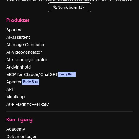
Norsk bokmål
Produkter
Spaces
AI-assistent
AI Image Generator
AI-videogenerator
AI-stemmegenerator
Arkivinnhold
MCP for Claude/ChatGPT
Early Bird
Agenter
Early Bird
API
Mobilapp
Alle Magnific-verktøy
Kom i gang
Academy
Dokumentasjon