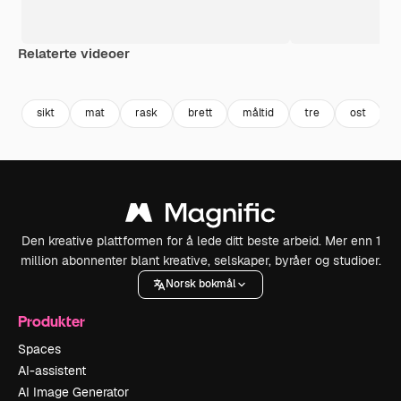
Relaterte videoer
Premium
Premium
Premium
Premium
sikt
mat
rask
brett
måltid
tre
ost
k
Den kreative plattformen for å lede ditt beste arbeid. Mer enn 1
million abonnenter blant kreative, selskaper, byråer og studioer.
Norsk bokmål
Produkter
Spaces
AI-assistent
AI Image Generator