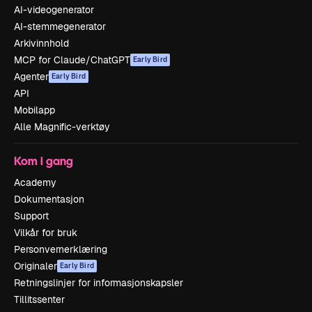
AI-videogenerator
AI-stemmegenerator
Arkivinnhold
MCP for Claude/ChatGPT
Early Bird
Agenter
Early Bird
API
Mobilapp
Alle Magnific-verktøy
Kom i gang
Academy
Dokumentasjon
Support
Vilkår for bruk
Personvernerklæring
Originaler
Early Bird
Retningslinjer for informasjonskapsler
Tillitssenter