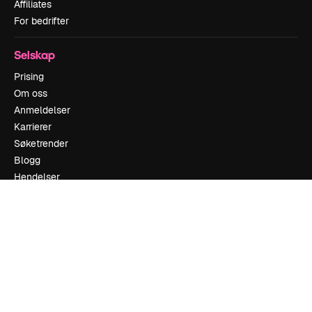
Affiliates
For bedrifter
Selskap
Prising
Om oss
Anmeldelser
Karrierer
Søketrender
Blogg
Hendelser
Slidesgo
Selg innhold
Presserom
Leter etter magnific.ai
Ta kontakt
Kundestøtte