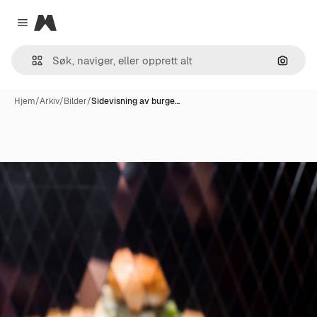
Magnific
Close menu
Søk ett
Hjem
/
Arkiv
/
Bilder
/
Sidevisning av burge…