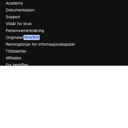
Academy
Dokumentasjon
Support
Vilkår for bruk
Personvernerklæring
Originaler
Early Bird
Retningslinjer for informasjonskapsler
Tillitssenter
Affiliates
For bedrifter
Selskap
Prising
Om oss
Anmeldelser
Karrierer
Søketrender
Blogg