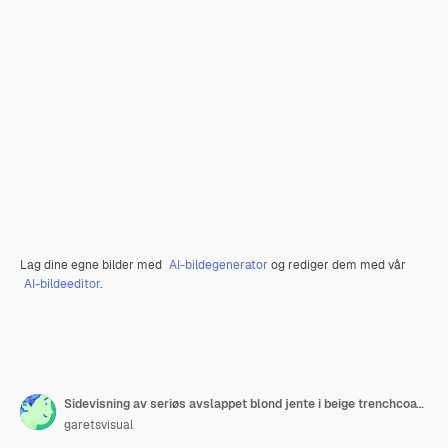
Lag dine egne bilder med
AI-bildegenerator
og rediger dem med vår
AI-bildeeditor
.
Sidevisning av seriøs avslappet blond jente i beige trenchcoat som selvsikkert ser bort utendørs
garetsvisual