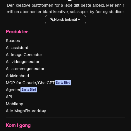
Den kreative plattformen for å lede ditt beste arbeid. Mer enn 1
million abonnenter blant kreative, selskaper, byråer og studioer.
Norsk bokmål
Produkter
Spaces
AI-assistent
AI Image Generator
AI-videogenerator
AI-stemmegenerator
Arkivinnhold
MCP for Claude/ChatGPT
Early Bird
Agenter
Early Bird
API
Mobilapp
Alle Magnific-verktøy
Kom i gang