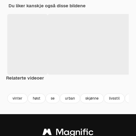
Du liker kanskje også disse bildene
Relaterte videoer
Premium
Premium
Generert av AI
Premium
Premium
Generert av
vinter
høst
se
urban
skjønne
livsstil
mo