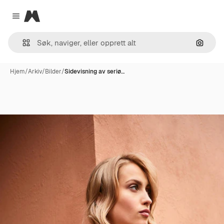
Magnific
Close menu
Søk ett
Hjem
/
Arkiv
/
Bilder
/
Sidevisning av seriø…