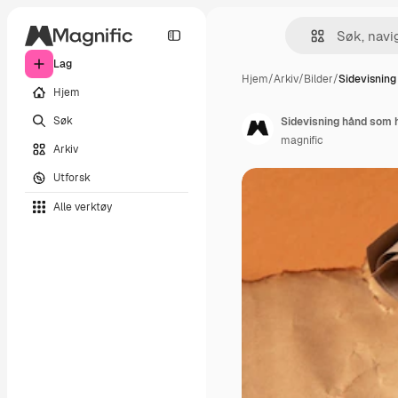
Lag
Hjem
/
Arkiv
/
Bilder
/
Sidevisnin
Hjem
Søk
Sidevisning hånd som 
magnific
Arkiv
Utforsk
Alle verktøy