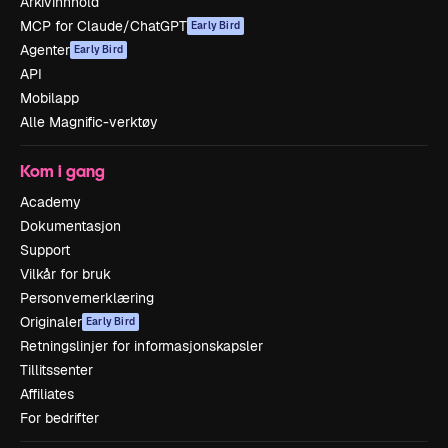
Arkivinnhold
MCP for Claude/ChatGPT
Early Bird
Agenter
Early Bird
API
Mobilapp
Alle Magnific-verktøy
Kom i gang
Academy
Dokumentasjon
Support
Vilkår for bruk
Personvernerklæring
Originaler
Early Bird
Retningslinjer for informasjonskapsler
Tillitssenter
Affiliates
For bedrifter