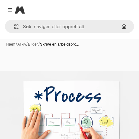
Magnific
Close menu
Søk ett
Hjem
/
Arkiv
/
Bilder
/
Skrive en arbeidspro…