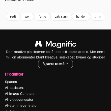
Premium
Premium
Premium
Premium
rødt
vær
farge
bakgrunn
hender
trinn
Den kreative plattformen for å lede ditt beste arbeid. Mer enn 1
million abonnenter blant kreative, selskaper, byråer og studioer.
Norsk bokmål
Produkter
Spaces
AI-assistent
AI Image Generator
AI-videogenerator
AI-stemmegenerator