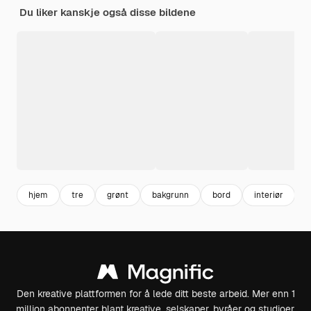
Du liker kanskje også disse bildene
hjem
tre
grønt
bakgrunn
bord
interiør
Den kreative plattformen for å lede ditt beste arbeid. Mer enn 1
million abonnenter blant kreative, selskaper, byråer og studioer.