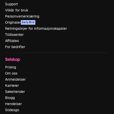
Support
Vilkår for bruk
Personvernerklæring
Originaler
Early Bird
Retningslinjer for informasjonskapsler
Tillitssenter
Affiliates
For bedrifter
Selskap
Prising
Om oss
Anmeldelser
Karrierer
Søketrender
Blogg
Hendelser
Slidesgo