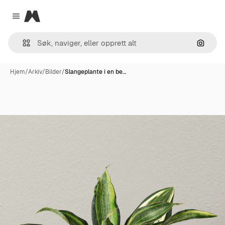
Magnific
Close menu
Søk ett
Hjem
/
Arkiv
/
Bilder
/
Slangeplante i en be…