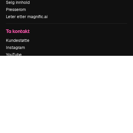
Selg innhold
Presserom
Leter etter magnific.ai
Ta kontakt
Kundestøtte
Instagram
YouTube
LinkedIn
TikTok
Discord
X
Reddit
Copyright © 2010-
2026
Freepik Company S.L.U.
Alle rettigheter
forbeholdt
.