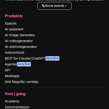
Norsk bokmål
Produkter
Spaces
AI-assistent
AI Image Generator
AI-videogenerator
AI-stemmegenerator
Arkivinnhold
MCP for Claude/ChatGPT
Early Bird
Agenter
Early Bird
API
Mobilapp
Alle Magnific-verktøy
Kom i gang
Academy
Dokumentasjon