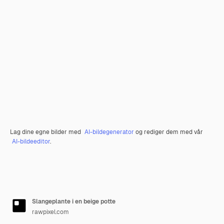
Lag dine egne bilder med
AI-bildegenerator
og rediger dem med vår
AI-bildeeditor
.
Slangeplante i en beige potte
rawpixel.com