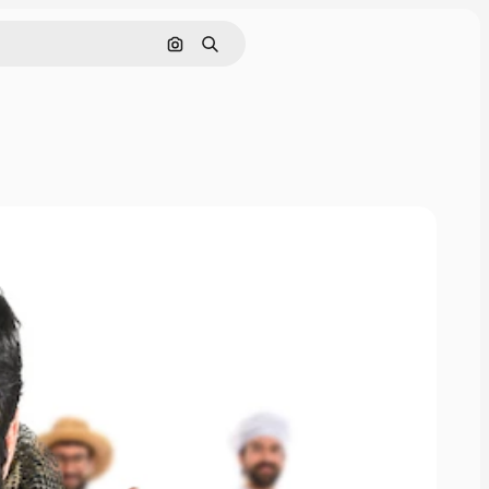
Søk etter bilde
Søk