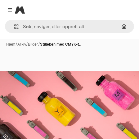
Magnific
Close menu
Søk ett
Hjem
/
Arkiv
/
Bilder
/
Stilleben med CMYK-t…