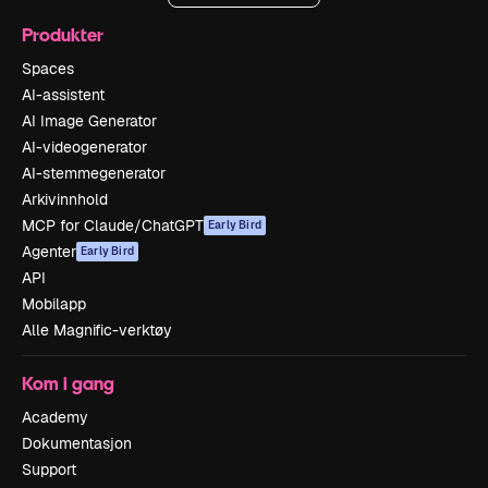
Produkter
Spaces
AI-assistent
AI Image Generator
AI-videogenerator
AI-stemmegenerator
Arkivinnhold
MCP for Claude/ChatGPT
Early Bird
Agenter
Early Bird
API
Mobilapp
Alle Magnific-verktøy
Kom i gang
Academy
Dokumentasjon
Support