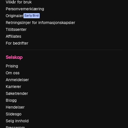
Vilkår for bruk
Personvernerklæring
Originaler
Early Bird
Retningslinjer for informasjonskapsler
Tillitssenter
Affiliates
For bedrifter
Selskap
Prising
Om oss
Anmeldelser
Karrierer
Søketrender
Blogg
Hendelser
Slidesgo
Selg innhold
Presserom