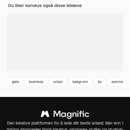
Du liker kanskje også disse bildene
gate
business
urban
bakgrunn
by
sommer
Den kreative plattformen for å lede ditt beste arbeid. Mer enn 1
million abonnenter blant kreative, selskaper, byråer og studioer.