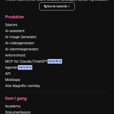
Norsk bokmål
Produkter
Spaces
AI-assistent
AI Image Generator
AI-videogenerator
AI-stemmegenerator
Arkivinnhold
MCP for Claude/ChatGPT
Early Bird
Agenter
Early Bird
API
Mobilapp
Alle Magnific-verktøy
Kom i gang
Academy
Dokumentasjon