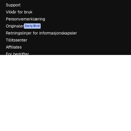
Support
Vilkår for bruk
Personvernerklæring
Originaler
Early Bird
Retningslinjer for informasjonskapsler
Tillitssenter
Affiliates
For bedrifter
Selskap
Prising
Om oss
Anmeldelser
Karrierer
Søketrender
Blogg
Hendelser
Slidesgo