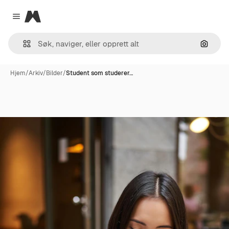
Magnific
Close menu
Søk ett
Hjem
/
Arkiv
/
Bilder
/
Student som studerer…