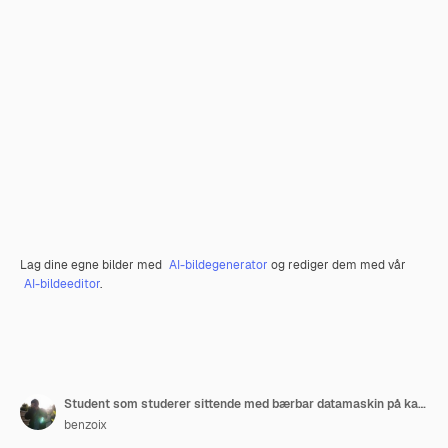
Lag dine egne bilder med
AI-bildegenerator
og rediger dem med vår
AI-bildeeditor
.
Student som studerer sittende med bærbar datamaskin på kafé og jobber eksternt med bærbar datamaskin
benzoix