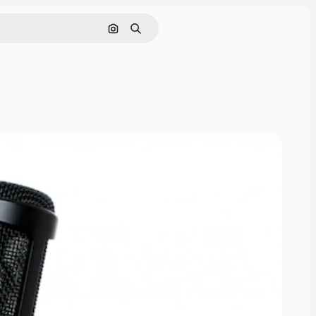
Søk etter bilde
Søk