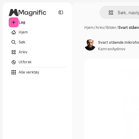
Lag
Hjem
/
Arkiv
/
Bilder
/
Svart ståen
Hjem
Søk
Svart stående mikrofon
KamranAydinov
Arkiv
Utforsk
Alle verktøy