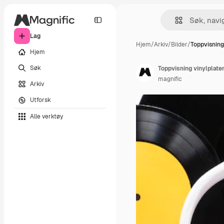
Lag
Hjem
/
Arkiv
/
Bilder
/
Toppvisning
Hjem
Søk
Toppvisning vinylplate
magnific
Arkiv
Utforsk
Alle verktøy