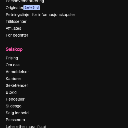
Personvernerklæring
Originaler
Early Bird
Retningslinjer for informasjonskapsler
Tillitssenter
Affiliates
For bedrifter
Selskap
Prising
Om oss
Anmeldelser
Karrierer
Søketrender
Blogg
Hendelser
Slidesgo
Selg innhold
Presserom
Leter etter magnific.ai