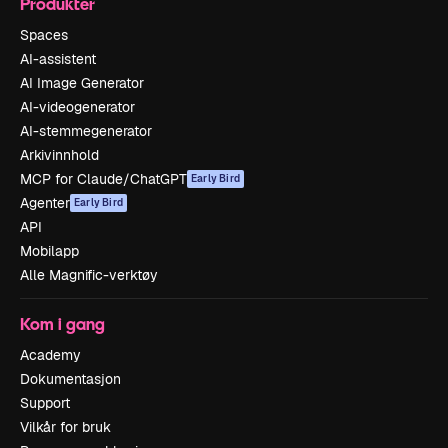
Produkter
Spaces
AI-assistent
AI Image Generator
AI-videogenerator
AI-stemmegenerator
Arkivinnhold
MCP for Claude/ChatGPT
Early Bird
Agenter
Early Bird
API
Mobilapp
Alle Magnific-verktøy
Kom i gang
Academy
Dokumentasjon
Support
Vilkår for bruk