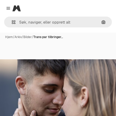
Magnific
Close menu
Søk ett
Hjem
/
Arkiv
/
Bilder
/
Trans par tilbringer…