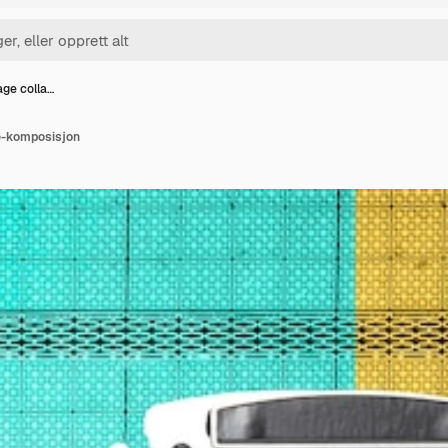
age colla…
e-komposisjon