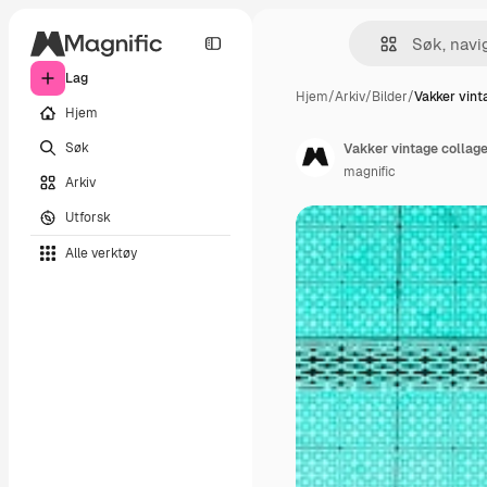
Lag
Hjem
/
Arkiv
/
Bilder
/
Vakker vint
Hjem
Søk
Vakker vintage collag
magnific
Arkiv
Utforsk
Alle verktøy