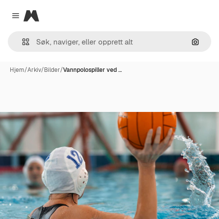
Magnific
Close menu
Søk ett
Hjem
/
Arkiv
/
Bilder
/
Vannpolospiller ved …