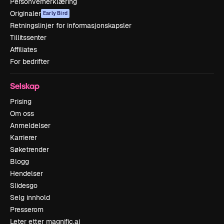
Personvernerklæring
Originaler
Early Bird
Retningslinjer for informasjonskapsler
Tillitssenter
Affiliates
For bedrifter
Selskap
Prising
Om oss
Anmeldelser
Karrierer
Søketrender
Blogg
Hendelser
Slidesgo
Selg innhold
Presserom
Leter etter magnific.ai