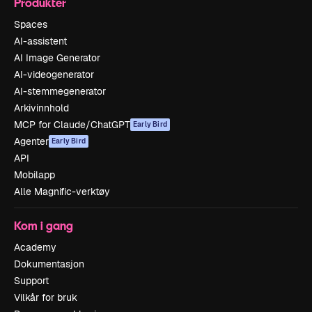
Produkter
Spaces
AI-assistent
AI Image Generator
AI-videogenerator
AI-stemmegenerator
Arkivinnhold
MCP for Claude/ChatGPT
Early Bird
Agenter
Early Bird
API
Mobilapp
Alle Magnific-verktøy
Kom i gang
Academy
Dokumentasjon
Support
Vilkår for bruk