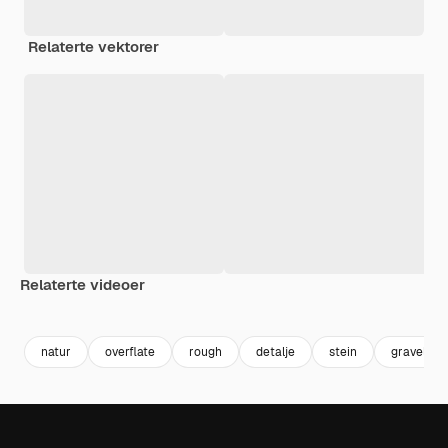
Relaterte vektorer
Relaterte videoer
Premium
Premium
Premium
Premium
natur
overflate
rough
detalje
stein
gravel