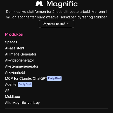
Den kreative plattformen for å lede ditt beste arbeid. Mer enn 1
million abonnenter blant kreative, selskaper, byråer og studioer.
Norsk bokmål
Produkter
Spaces
AI-assistent
AI Image Generator
AI-videogenerator
AI-stemmegenerator
Arkivinnhold
MCP for Claude/ChatGPT
Early Bird
Agenter
Early Bird
API
Mobilapp
Alle Magnific-verktøy