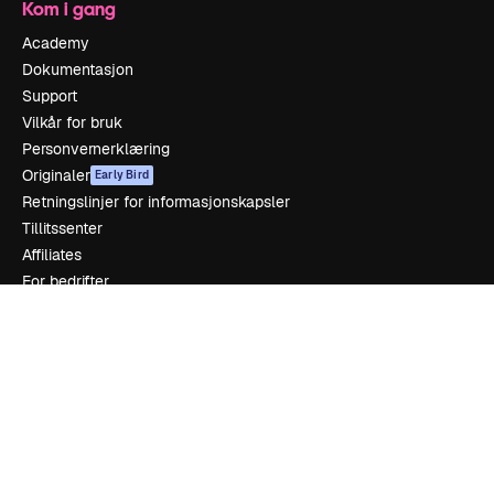
Kom i gang
Academy
Dokumentasjon
Support
Vilkår for bruk
Personvernerklæring
Originaler
Early Bird
Retningslinjer for informasjonskapsler
Tillitssenter
Affiliates
For bedrifter
Selskap
Prising
Om oss
Anmeldelser
Karrierer
Søketrender