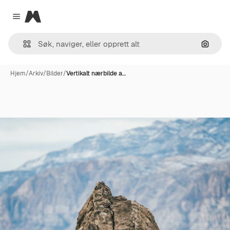
Magnific
Close menu
Søk ett
Hjem
/
Arkiv
/
Bilder
/
Vertikalt nærbilde a…