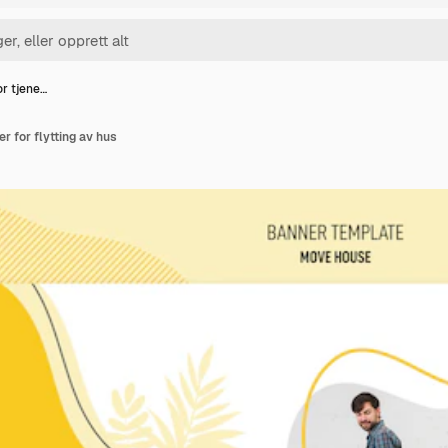
or tjene…
r for flytting av hus