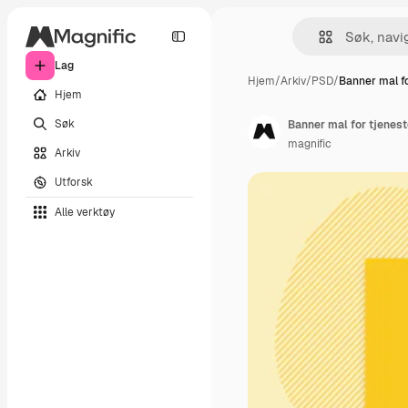
Lag
Hjem
/
Arkiv
/
PSD
/
Banner mal f
Hjem
Søk
Banner mal for tjeneste
magnific
Arkiv
Utforsk
Alle verktøy