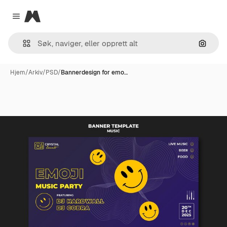
Magnific
Close menu
Søk ett
Hjem
/
Arkiv
/
PSD
/
Bannerdesign for emo…