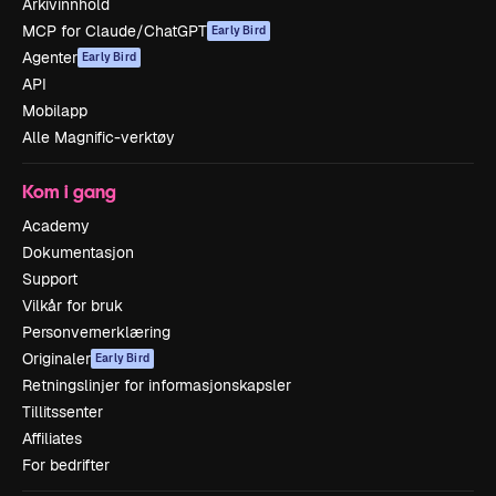
Arkivinnhold
MCP for Claude/ChatGPT
Early Bird
Agenter
Early Bird
API
Mobilapp
Alle Magnific-verktøy
Kom i gang
Academy
Dokumentasjon
Support
Vilkår for bruk
Personvernerklæring
Originaler
Early Bird
Retningslinjer for informasjonskapsler
Tillitssenter
Affiliates
For bedrifter