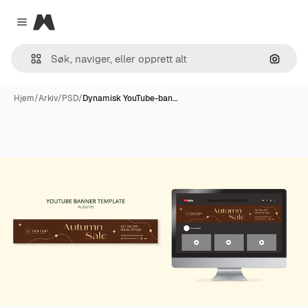
Magnific
Close menu
Søk ett
Hjem
/
Arkiv
/
PSD
/
Dynamisk YouTube-ban…