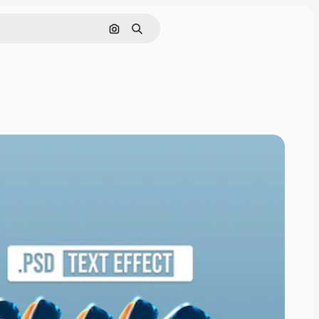
Søk etter bilde
Søk