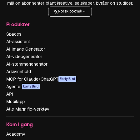
million abonnenter blant kreative, selskaper, byråer og studioer.
Norsk bokmål
Produkter
Spaces
AI-assistent
AI Image Generator
AI-videogenerator
AI-stemmegenerator
Arkivinnhold
MCP for Claude/ChatGPT
Early Bird
Agenter
Early Bird
API
Mobilapp
Alle Magnific-verktøy
Kom i gang
Academy