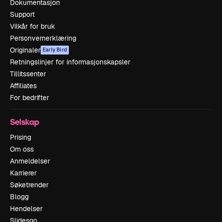
Dokumentasjon
Support
Vilkår for bruk
Personvernerklæring
Originaler
Early Bird
Retningslinjer for informasjonskapsler
Tillitssenter
Affiliates
For bedrifter
Selskap
Prising
Om oss
Anmeldelser
Karrierer
Søketrender
Blogg
Hendelser
Slidesgo