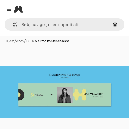
Magnific
Close menu
Søk ett
Hjem
/
Arkiv
/
PSD
/
Mal for konferansede…