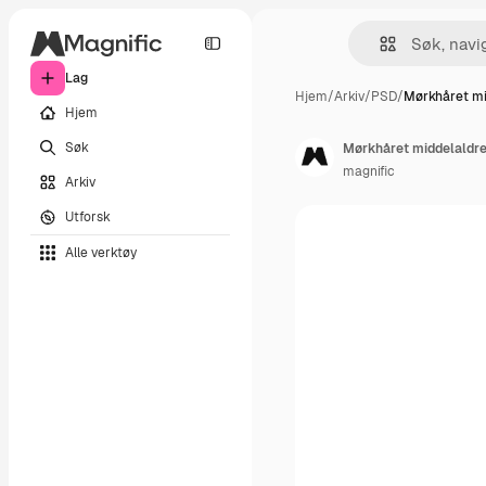
Lag
Hjem
/
Arkiv
/
PSD
/
Mørkhåret mi
Hjem
Søk
Mørkhåret middelaldr
magnific
Arkiv
Utforsk
Alle verktøy