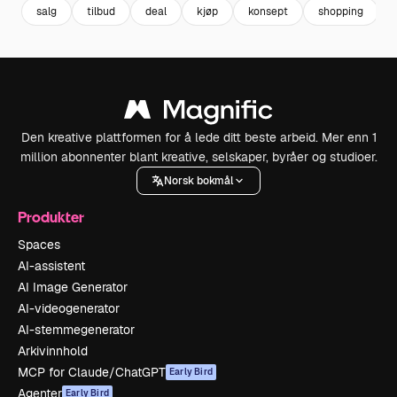
salg
tilbud
deal
kjøp
konsept
shopping
Den kreative plattformen for å lede ditt beste arbeid. Mer enn 1
million abonnenter blant kreative, selskaper, byråer og studioer.
Norsk bokmål
Produkter
Spaces
AI-assistent
AI Image Generator
AI-videogenerator
AI-stemmegenerator
Arkivinnhold
MCP for Claude/ChatGPT
Early Bird
Agenter
Early Bird