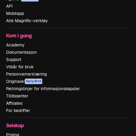
API
Mobilapp
Alle Magnific-verktøy
Kom i gang
Academy
Dokumentasjon
Support
Vilkår for bruk
Personvernerklæring
Originaler
Early Bird
Retningslinjer for informasjonskapsler
Tillitssenter
Affiliates
For bedrifter
Selskap
Prising