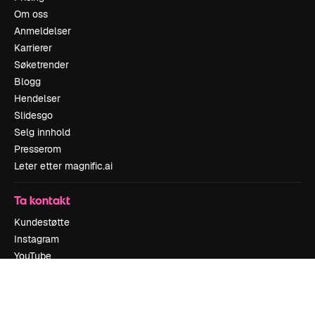
Om oss
Anmeldelser
Karrierer
Søketrender
Blogg
Hendelser
Slidesgo
Selg innhold
Presserom
Leter etter magnific.ai
Ta kontakt
Kundestøtte
Instagram
YouTube
LinkedIn
TikTok
Discord