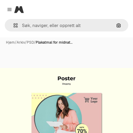
Magnific
Close menu
Søk ett
Hjem
/
Arkiv
/
PSD
/
Plakatmal for midnat…