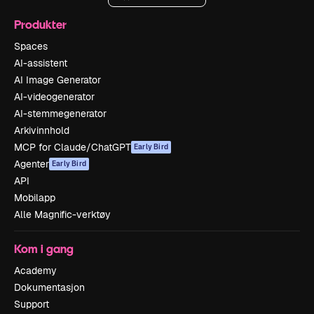
Produkter
Spaces
AI-assistent
AI Image Generator
AI-videogenerator
AI-stemmegenerator
Arkivinnhold
MCP for Claude/ChatGPT
Early Bird
Agenter
Early Bird
API
Mobilapp
Alle Magnific-verktøy
Kom i gang
Academy
Dokumentasjon
Support