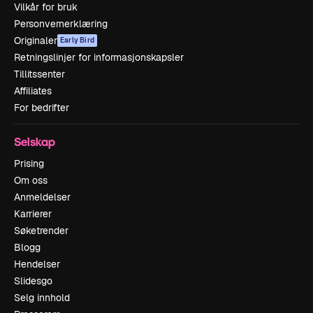
Vilkår for bruk
Personvernerklæring
Originaler
Early Bird
Retningslinjer for informasjonskapsler
Tillitssenter
Affiliates
For bedrifter
Selskap
Prising
Om oss
Anmeldelser
Karrierer
Søketrender
Blogg
Hendelser
Slidesgo
Selg innhold