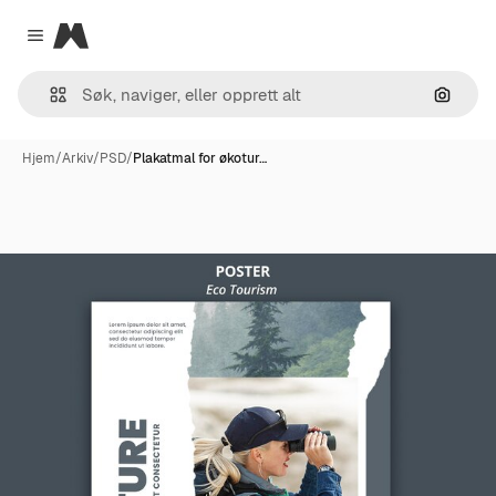
Magnific
Close menu
Søk ett
Hjem
/
Arkiv
/
PSD
/
Plakatmal for økotur…