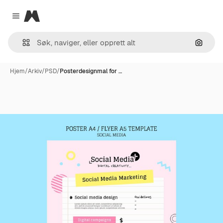
Magnific
Close menu
Søk ett
Hjem
/
Arkiv
/
PSD
/
Posterdesignmal for …