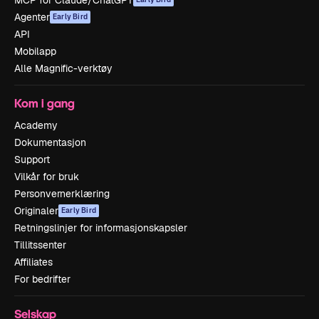
MCP for Claude/ChatGPT
Agenter
Early Bird
API
Mobilapp
Alle Magnific-verktøy
Kom i gang
Academy
Dokumentasjon
Support
Vilkår for bruk
Personvernerklæring
Originaler
Early Bird
Retningslinjer for informasjonskapsler
Tillitssenter
Affiliates
For bedrifter
Selskap