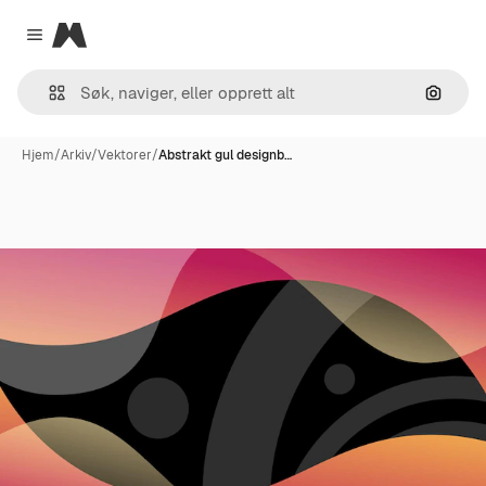
Magnific
Close menu
Søk ett
Hjem
/
Arkiv
/
Vektorer
/
Abstrakt gul designb…