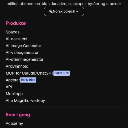
million abonnenter blant kreative, selskaper, byråer og studioer.
Norsk bokmål
Produkter
Spaces
AI-assistent
AI Image Generator
AI-videogenerator
AI-stemmegenerator
Arkivinnhold
MCP for Claude/ChatGPT
Early Bird
Agenter
Early Bird
API
Mobilapp
Alle Magnific-verktøy
Kom i gang
Academy