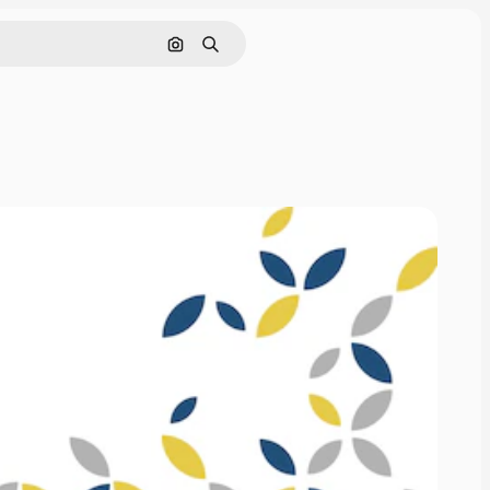
Søk etter bilde
Søk