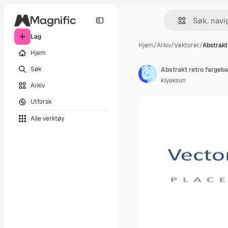
Lag
Hjem
/
Arkiv
/
Vektorer
/
Abstrakt
Hjem
Søk
Abstrakt retro fargeb
klyaksun
Arkiv
Utforsk
Alle verktøy