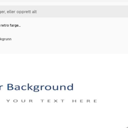
 retro farge…
akgrunn