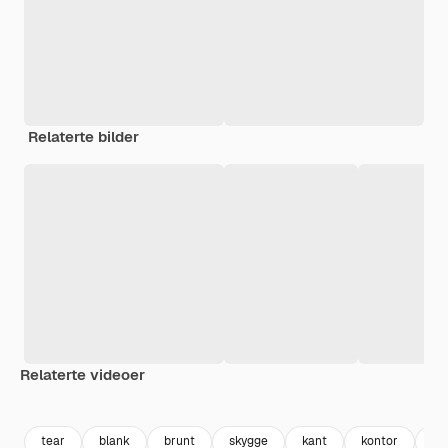
Relaterte bilder
Relaterte videoer
Premium
Premium
Premium
Premium
tear
blank
brunt
skygge
kant
kontor
to