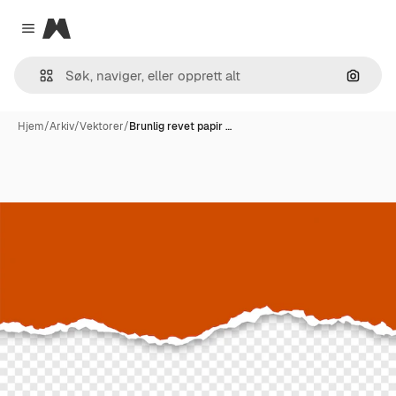
Magnific
Close menu
Søk ett
Hjem
/
Arkiv
/
Vektorer
/
Brunlig revet papir …