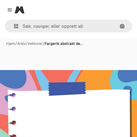
Magnific
Close menu
Søk ett
Hjem
/
Arkiv
/
Vektorer
/
Fargerik abstrakt de…