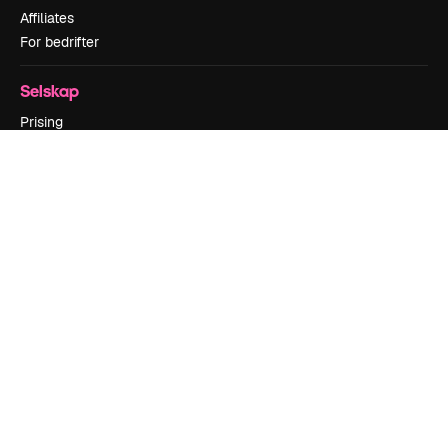
Affiliates
For bedrifter
Selskap
Prising
Om oss
Anmeldelser
Karrierer
Søketrender
Blogg
Hendelser
Slidesgo
Selg innhold
Presserom
Leter etter magnific.ai
Ta kontakt
Kundestøtte