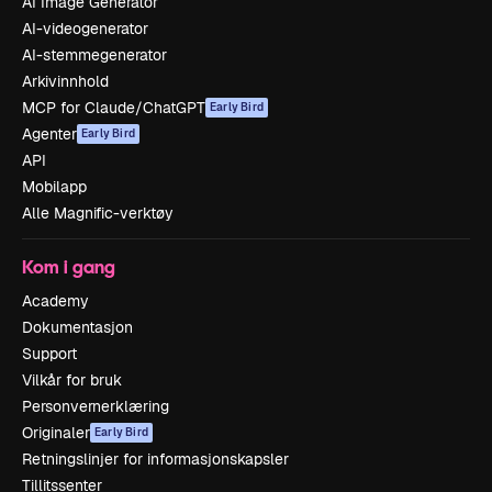
AI Image Generator
AI-videogenerator
AI-stemmegenerator
Arkivinnhold
MCP for Claude/ChatGPT
Early Bird
Agenter
Early Bird
API
Mobilapp
Alle Magnific-verktøy
Kom i gang
Academy
Dokumentasjon
Support
Vilkår for bruk
Personvernerklæring
Originaler
Early Bird
Retningslinjer for informasjonskapsler
Tillitssenter