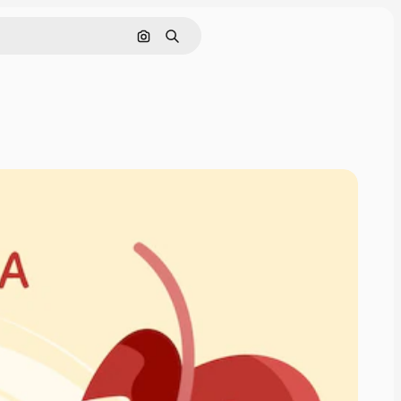
Søk etter bilde
Søk