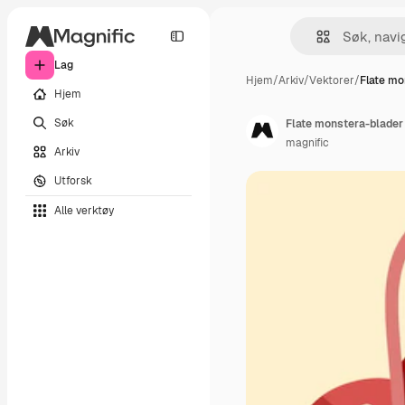
Lag
Hjem
/
Arkiv
/
Vektorer
/
Flate mo
Hjem
Søk
Flate monstera-blader
magnific
Arkiv
Utforsk
Alle verktøy