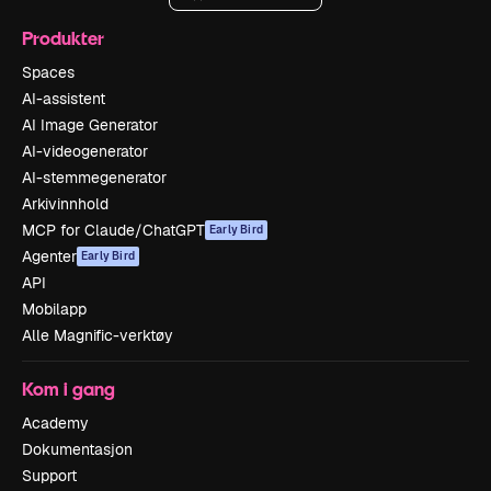
Produkter
Spaces
AI-assistent
AI Image Generator
AI-videogenerator
AI-stemmegenerator
Arkivinnhold
MCP for Claude/ChatGPT
Early Bird
Agenter
Early Bird
API
Mobilapp
Alle Magnific-verktøy
Kom i gang
Academy
Dokumentasjon
Support