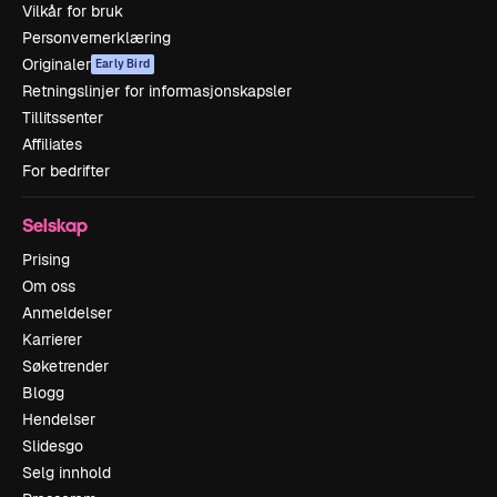
Vilkår for bruk
Personvernerklæring
Originaler
Early Bird
Retningslinjer for informasjonskapsler
Tillitssenter
Affiliates
For bedrifter
Selskap
Prising
Om oss
Anmeldelser
Karrierer
Søketrender
Blogg
Hendelser
Slidesgo
Selg innhold