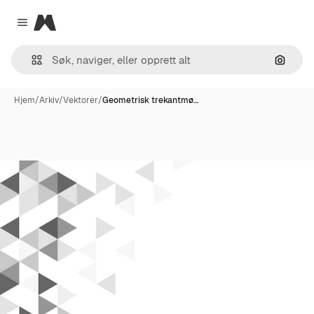
Magnific
Close menu
Søk ett
Hjem
/
Arkiv
/
Vektorer
/
Geometrisk trekantmø…