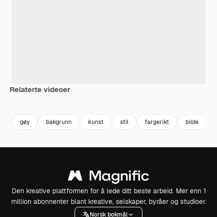
Relaterte videoer
Premium
Premium
Generert av AI
Premium
Premium
Generert av
gøy
bakgrunn
kunst
stil
fargerikt
bilde
Den kreative plattformen for å lede ditt beste arbeid. Mer enn 1
million abonnenter blant kreative, selskaper, byråer og studioer.
Norsk bokmål