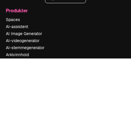
Produkter
Spaces
AI-assistent
AI Image Generator
AI-videogenerator
AI-stemmegenerator
Arkivinnhold
MCP for Claude/ChatGPT
Early Bird
Agenter
Early Bird
API
Mobilapp
Alle Magnific-verktøy
Kom i gang
Academy
Dokumentasjon
Support