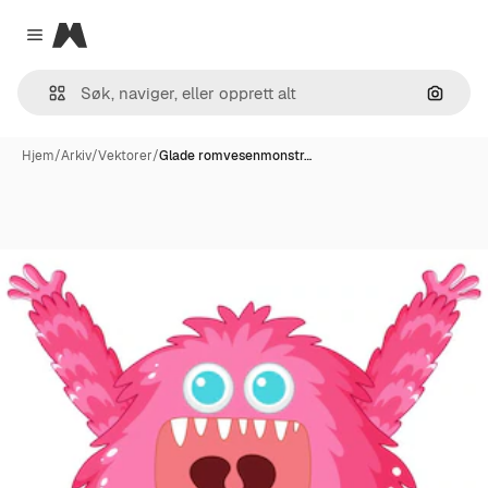
Magnific
Close menu
Søk ett
Hjem
/
Arkiv
/
Vektorer
/
Glade romvesenmonstr…