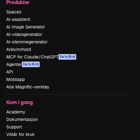
Produkter
Spaces
AI-assistent
AI Image Generator
AI-videogenerator
AI-stemmegenerator
Arkivinnhold
MCP for Claude/ChatGPT
Early Bird
Agenter
Early Bird
API
Mobilapp
Alle Magnific-verktøy
Kom i gang
Academy
Dokumentasjon
Support
Vilkår for bruk