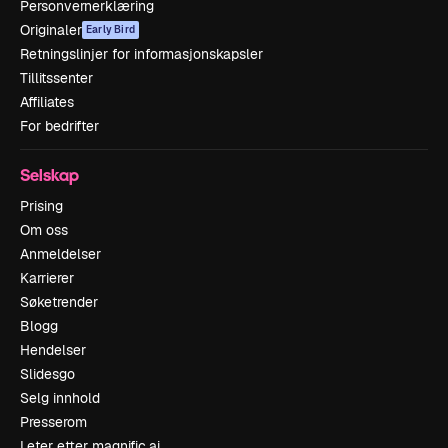
Personvernerklæring
Originaler
Early Bird
Retningslinjer for informasjonskapsler
Tillitssenter
Affiliates
For bedrifter
Selskap
Prising
Om oss
Anmeldelser
Karrierer
Søketrender
Blogg
Hendelser
Slidesgo
Selg innhold
Presserom
Leter etter magnific.ai