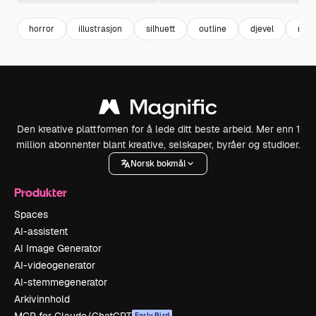
horror
illustrasjon
silhuett
outline
djevel
repr
Den kreative plattformen for å lede ditt beste arbeid. Mer enn 1
million abonnenter blant kreative, selskaper, byråer og studioer.
Norsk bokmål
Produkter
Spaces
AI-assistent
AI Image Generator
AI-videogenerator
AI-stemmegenerator
Arkivinnhold
Early Bird