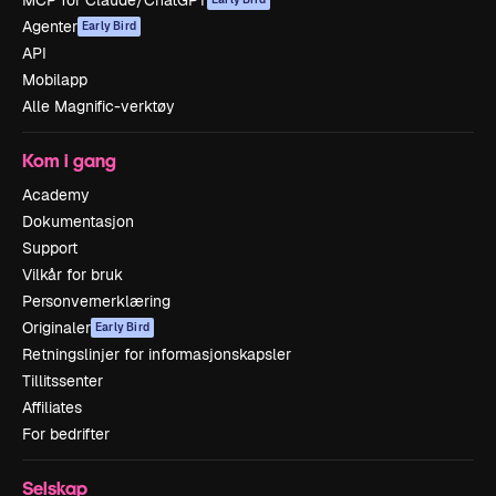
MCP for Claude/ChatGPT
Agenter
Early Bird
API
Mobilapp
Alle Magnific-verktøy
Kom i gang
Academy
Dokumentasjon
Support
Vilkår for bruk
Personvernerklæring
Originaler
Early Bird
Retningslinjer for informasjonskapsler
Tillitssenter
Affiliates
For bedrifter
Selskap