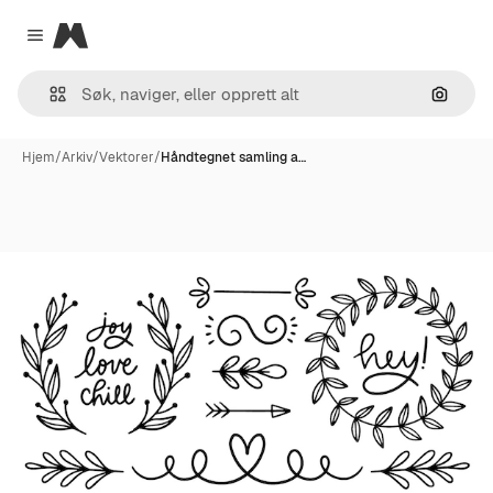
Magnific
Close menu
Søk ett
Hjem
/
Arkiv
/
Vektorer
/
Håndtegnet samling a…