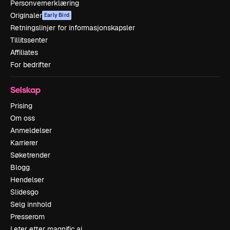
Personvernerklæring
Originaler
Early Bird
Retningslinjer for informasjonskapsler
Tillitssenter
Affiliates
For bedrifter
Selskap
Prising
Om oss
Anmeldelser
Karrierer
Søketrender
Blogg
Hendelser
Slidesgo
Selg innhold
Presserom
Leter etter magnific.ai