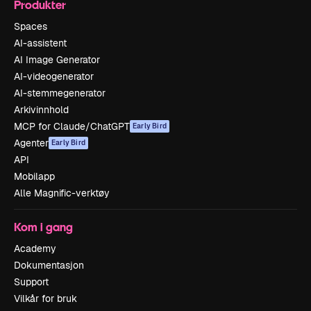
Produkter
Spaces
AI-assistent
AI Image Generator
AI-videogenerator
AI-stemmegenerator
Arkivinnhold
MCP for Claude/ChatGPT
Early Bird
Agenter
Early Bird
API
Mobilapp
Alle Magnific-verktøy
Kom i gang
Academy
Dokumentasjon
Support
Vilkår for bruk