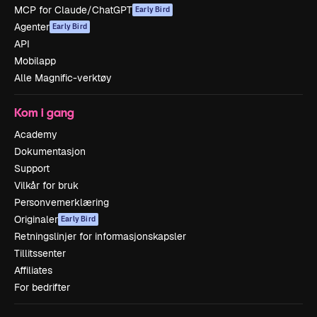
MCP for Claude/ChatGPT
Early Bird
Agenter
Early Bird
API
Mobilapp
Alle Magnific-verktøy
Kom i gang
Academy
Dokumentasjon
Support
Vilkår for bruk
Personvernerklæring
Originaler
Early Bird
Retningslinjer for informasjonskapsler
Tillitssenter
Affiliates
For bedrifter