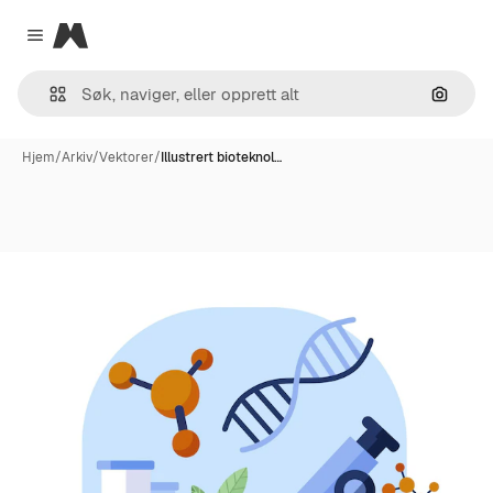
Magnific
Close menu
Søk ett
Hjem
/
Arkiv
/
Vektorer
/
Illustrert bioteknol…