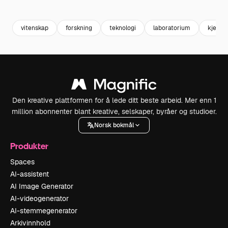
Premium
Premium
Generert av
vitenskap
forskning
teknologi
laboratorium
kjemi
Den kreative plattformen for å lede ditt beste arbeid. Mer enn 1
million abonnenter blant kreative, selskaper, byråer og studioer.
Norsk bokmål
Produkter
Spaces
AI-assistent
AI Image Generator
AI-videogenerator
AI-stemmegenerator
Arkivinnhold