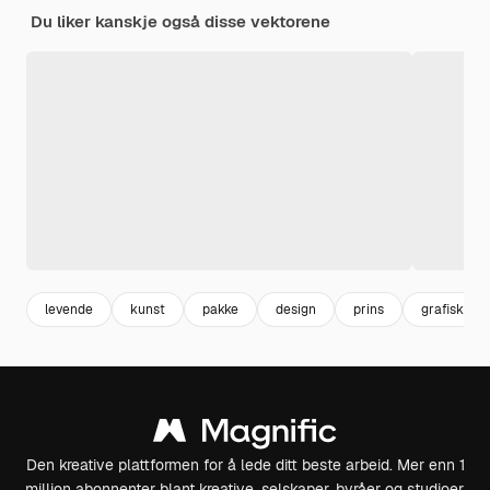
Du liker kanskje også disse vektorene
levende
kunst
pakke
design
prins
grafisk
Den kreative plattformen for å lede ditt beste arbeid. Mer enn 1
million abonnenter blant kreative, selskaper, byråer og studioer.