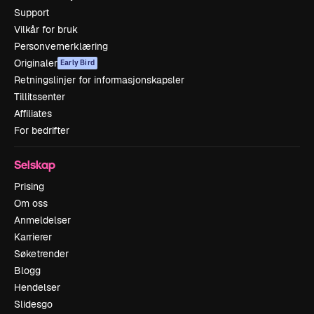
Support
Vilkår for bruk
Personvernerklæring
Originaler
Early Bird
Retningslinjer for informasjonskapsler
Tillitssenter
Affiliates
For bedrifter
Selskap
Prising
Om oss
Anmeldelser
Karrierer
Søketrender
Blogg
Hendelser
Slidesgo