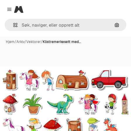
Magnific
Close menu
Søk ett
Hjem
/
Arkiv
/
Vektorer
/
Klistremerkesett med…