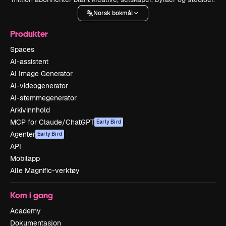
Norsk bokmål
Produkter
Spaces
AI-assistent
AI Image Generator
AI-videogenerator
AI-stemmegenerator
Arkivinnhold
MCP for Claude/ChatGPT
Early Bird
Agenter
Early Bird
API
Mobilapp
Alle Magnific-verktøy
Kom i gang
Academy
Dokumentasjon