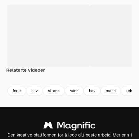
Relaterte videoer
Premium
Premium
Generert av AI
Premium
Premium
Generert av
ferie
hav
strand
vann
hav
mann
reiser
Den kreative plattformen for å lede ditt beste arbeid. Mer enn 1