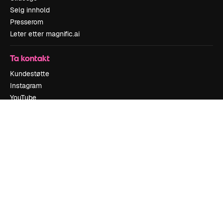
Selg innhold
Presserom
Leter etter magnific.ai
Ta kontakt
Kundestøtte
Instagram
YouTube
LinkedIn
TikTok
Discord
X
Reddit
Copyright © 2010-
2026
Freepik Company S.L.U.
Alle rettigheter
forbeholdt
.