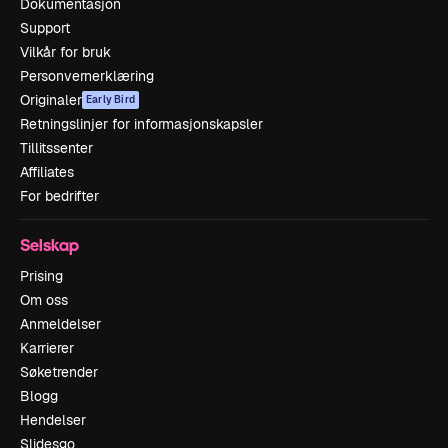
Dokumentasjon
Support
Vilkår for bruk
Personvernerklæring
Originaler
Early Bird
Retningslinjer for informasjonskapsler
Tillitssenter
Affiliates
For bedrifter
Selskap
Prising
Om oss
Anmeldelser
Karrierer
Søketrender
Blogg
Hendelser
Slidesgo