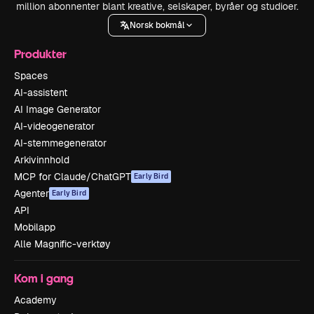
million abonnenter blant kreative, selskaper, byråer og studioer.
Norsk bokmål
Produkter
Spaces
AI-assistent
AI Image Generator
AI-videogenerator
AI-stemmegenerator
Arkivinnhold
MCP for Claude/ChatGPT
Early Bird
Agenter
Early Bird
API
Mobilapp
Alle Magnific-verktøy
Kom i gang
Academy