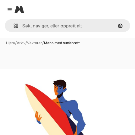
Magnific
Close menu
Søk ett
Hjem
/
Arkiv
/
Vektorer
/
Mann med surfebrett …