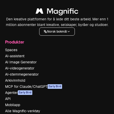
Den kreative plattformen for å lede ditt beste arbeid. Mer enn 1
million abonnenter blant kreative, selskaper, byråer og studioer.
Norsk bokmål
Produkter
Spaces
AI-assistent
AI Image Generator
AI-videogenerator
AI-stemmegenerator
Arkivinnhold
MCP for Claude/ChatGPT
Early Bird
Agenter
Early Bird
API
Mobilapp
Alle Magnific-verktøy