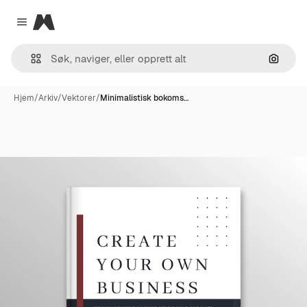
Magnific
Close menu
Søk ett
Hjem
/
Arkiv
/
Vektorer
/
Minimalistisk bokoms…