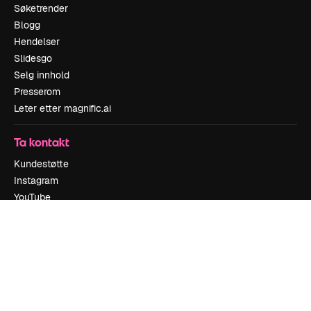
Søketrender
Blogg
Hendelser
Slidesgo
Selg innhold
Presserom
Leter etter magnific.ai
Ta kontakt
Kundestøtte
Instagram
YouTube
LinkedIn
TikTok
Discord
X
Reddit