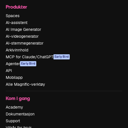
Produkter
Spaces
AI-assistent
AI Image Generator
AI-videogenerator
AI-stemmegenerator
Arkivinnhold
MCP for Claude/ChatGPT
Early Bird
Agenter
Early Bird
API
Mobilapp
Alle Magnific-verktøy
Kom i gang
Academy
Dokumentasjon
Support
Vilkår for bruk