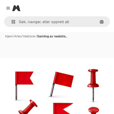
Magnific
Close menu
Søk ett
Hjem
/
Arkiv
/
Vektorer
/
Samling av realistis…