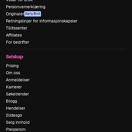
Personvernerklæring
Originaler
Early Bird
Retningslinjer for informasjonskapsler
Tillitssenter
Affiliates
For bedrifter
Selskap
Prising
Om oss
Anmeldelser
Karrierer
Søketrender
Blogg
Hendelser
Slidesgo
Selg innhold
Presserom