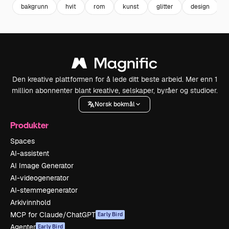
bakgrunn
hvit
rom
kunst
glitter
design
Den kreative plattformen for å lede ditt beste arbeid. Mer enn 1
million abonnenter blant kreative, selskaper, byråer og studioer.
Norsk bokmål
Produkter
Spaces
AI-assistent
AI Image Generator
AI-videogenerator
AI-stemmegenerator
Arkivinnhold
MCP for Claude/ChatGPT
Early Bird
Agenter
Early Bird