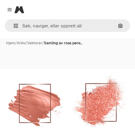
Magnific
Close menu
Søk ett
Hjem
/
Arkiv
/
Vektorer
/
Samling av rosa pens…