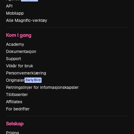
API
Mobilapp
Alle Magnific-verktøy
Kom i gang
Academy
Dokumentasjon
Support
Vilkår for bruk
Personvernerklæring
Originaler
Early Bird
Retningslinjer for informasjonskapsler
Tillitssenter
Affiliates
For bedrifter
Selskap
Prising