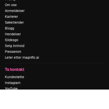
Om oss
Anmeldelser
Karrierer
Søketrender
Blogg
Hendelser
Slidesgo
Selg innhold
Presserom
Leter etter magnific.ai
Ta kontakt
Kundestøtte
Instagram
YouTube
LinkedIn
TikTok
Discord