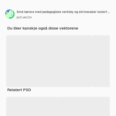
Små lærere med pedagogiske verktøy og skrivesaker isolert flat vektorillustrasjon. Tegneserielærere i forskjellige disipliner som geografi, matematikk og fysisk kultur. Utdanning og skolekonsept
pch.vector
Du liker kanskje også disse vektorene
Relatert PSD