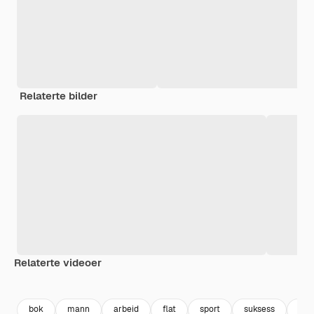
Relaterte bilder
Relaterte videoer
Premium
Premium
Premium
Premium
bok
mann
arbeid
flat
sport
suksess
kvi