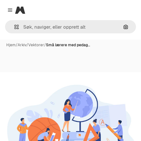
Magnific
Close menu
Søk ett
Hjem
/
Arkiv
/
Vektorer
/
Små lærere med pedag…