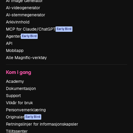
AI Image Generator
AI-videogenerator
AI-stemmegenerator
Arkivinnhold
MCP for Claude/ChatGPT
Early Bird
Agenter
Early Bird
API
Mobilapp
Alle Magnific-verktøy
Kom i gang
Academy
Dokumentasjon
Support
Vilkår for bruk
Personvernerklæring
Originaler
Early Bird
Retningslinjer for informasjonskapsler
Tillitssenter