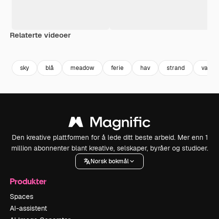
Relaterte videoer
Premium
Premium
Premium
Premium
Generert av
sky
blå
meadow
ferie
hav
strand
vann
Den kreative plattformen for å lede ditt beste arbeid. Mer enn 1
million abonnenter blant kreative, selskaper, byråer og studioer.
Norsk bokmål
Produkter
Spaces
AI-assistent