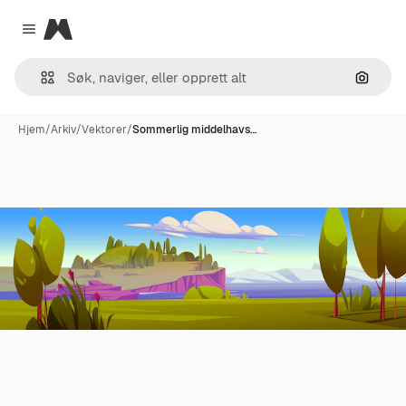
Magnific
Close menu
Søk ett
Hjem
/
Arkiv
/
Vektorer
/
Sommerlig middelhavs…