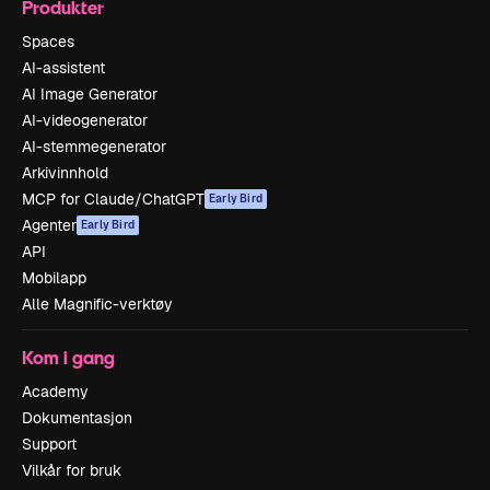
Produkter
Spaces
AI-assistent
AI Image Generator
AI-videogenerator
AI-stemmegenerator
Arkivinnhold
MCP for Claude/ChatGPT
Early Bird
Agenter
Early Bird
API
Mobilapp
Alle Magnific-verktøy
Kom i gang
Academy
Dokumentasjon
Support
Vilkår for bruk