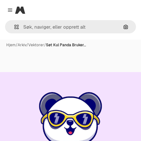
Magnific
Close menu
Søk ett
Hjem
/
Arkiv
/
Vektorer
/
Søt Kul Panda Bruker…