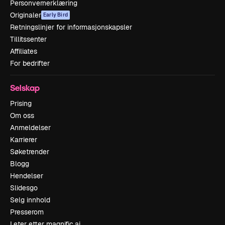
Personvernerklæring
Originaler
Early Bird
Retningslinjer for informasjonskapsler
Tillitssenter
Affiliates
For bedrifter
Selskap
Prising
Om oss
Anmeldelser
Karrierer
Søketrender
Blogg
Hendelser
Slidesgo
Selg innhold
Presserom
Leter etter magnific.ai