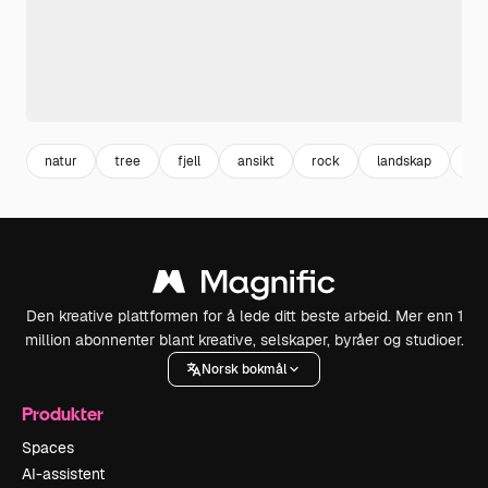
natur
tree
fjell
ansikt
rock
landskap
Ha
Den kreative plattformen for å lede ditt beste arbeid. Mer enn 1
million abonnenter blant kreative, selskaper, byråer og studioer.
Norsk bokmål
Produkter
Spaces
AI-assistent