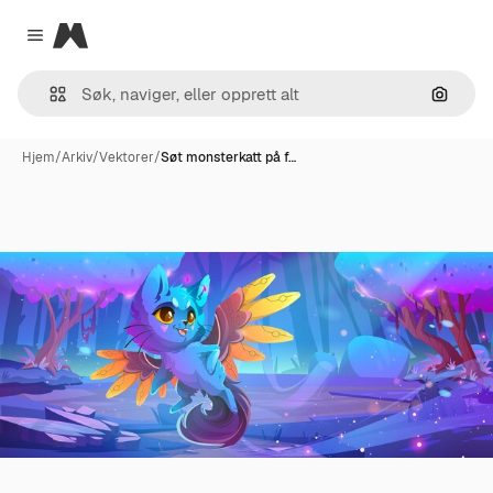
Magnific
Close menu
Søk ett
Hjem
/
Arkiv
/
Vektorer
/
Søt monsterkatt på f…