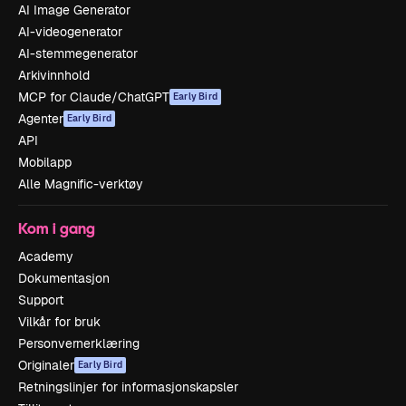
AI Image Generator
AI-videogenerator
AI-stemmegenerator
Arkivinnhold
MCP for Claude/ChatGPT
Early Bird
Agenter
Early Bird
API
Mobilapp
Alle Magnific-verktøy
Kom i gang
Academy
Dokumentasjon
Support
Vilkår for bruk
Personvernerklæring
Originaler
Early Bird
Retningslinjer for informasjonskapsler